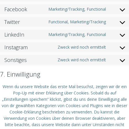
to
maps
Facebook
Marketing/Tracking, Functional
service
Consent
youtube
to
Twitter
Functional, Marketing/Tracking
service
Consent
facebook
to
LinkedIn
Marketing/Tracking, Functional
service
Consent
twitter
to
Instagram
Zweck wird noch ermittelt
service
Consent
linkedin
to
Sonstiges
Zweck wird noch ermittelt
service
Consent
instagram
to
7. Einwilligung
service
sonstiges
Wenn du unsere Website das erste Mal besuchst, zeigen wir dir ein
Pop-Up mit einer Erklärung über Cookies. Sobald du auf
„Einstellungen speichern“ klickst, gibst du uns deine Einwilligung alle
von dir gewählten Kategorien von Cookies und Plugins wie in dieser
Cookie-Erklärung beschrieben zu verwenden. Du kannst die
Verwendung von Cookies über deinen Browser deaktivieren, aber
bitte beachte, dass unsere Website dann unter Umständen nicht