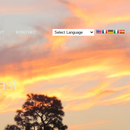
UT
KONTAKT
ast