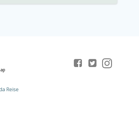
map
da Reise